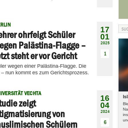
RLIN
17
ehrer ohrfeigt Schüler
01
egen Palästina-Flagge –
2025
etzt steht er vor Gericht
1
üler wegen einer Palästina-Flagge. Die
ht – nun kommt es zum Gerichtsprozess.
IVERSITÄT VECHTA
16
Is
tudie zeigt
04
Bl
Na
tigmatisierung von
2024
in
un
uslimischen Schülern
6