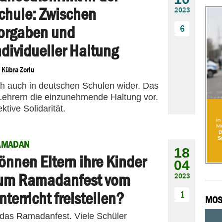
chule: Zwischen
2023
orgaben und
6
ndividueller Haltung
n
Kübra Zorlu
ich auch in deutschen Schulen wider. Das
 Lehrern die einzunehmende Haltung vor.
ektive Solidarität.
AMADAN
18
önnen Eltern ihre Kinder
04
um Ramadanfest vom
2023
nterricht freistellen?
1
MOS
das Ramadanfest. Viele Schüler