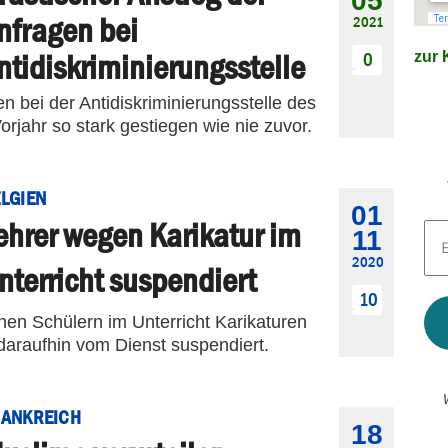
05
nfragen bei
2021
zur K
ntidiskriminierungsstelle
0
n bei der Antidiskriminierungsstelle des
rjahr so stark gestiegen wie nie zuvor.
LGIEN
01
ehrer wegen Karikatur im
E-
11
Mai
2020
Adr
nterricht suspendiert
*
10
inen Schülern im Unterricht Karikaturen
daraufhin vom Dienst suspendiert.
RANKREICH
18