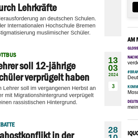
urch Lehrkräfte
 Herausforderung an deutschen Schulen.
der Internationalen Hochschule Bremen
tigmatisierung muslimischer Schüler.
AM 
GLOS
OTTBUS
NACH
13
ehrer soll 12-jährige
verd
03
#BRAN
chüler verprügelt haben
2024
Deut
3
KOMM
n Lehrer soll im vergangenen Herbst an
Mosc
r mit Migrationshintergrund verprügelt
einen rassistischen Hintergrund.
DEUTS
mein
BATTE
28
ahostkonflikt in der
IQU
10