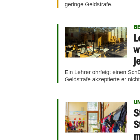
geringe Geldstrafe.
BE
L
w
j
Ein Lehrer ohrfeigt einen Sch
Geldstrafe akzeptierte er nic
UN
S
S
m