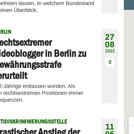
befreien lassen. In welchem Bundesland
 einen Überblick.
RLIN
27
echtsextremer
08
ideoblogger in Berlin zu
2022
ewährungsstrafe
0
erurteilt
42-Jährige entlassen worden. Als
nen rechtsextremen Positionen immer
sequenzen.
TIDISKRIMINIERUNGSSTELLE
11
rastischer Anstieg der