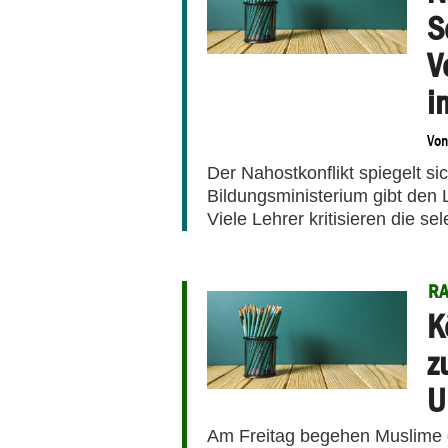
S
V
i
Vo
Der Nahostkonflikt spiegelt s
Bildungsministerium gibt den
Viele Lehrer kritisieren die sel
R
K
z
U
Am Freitag begehen Muslime 