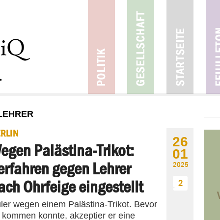
 LEHRER
RLIN
26
egen Palästina-Trikot:
01
erfahren gegen Lehrer
2025
ach Ohrfeige eingestellt
2
üler wegen einem Palästina-Trikot. Bevor
 kommen konnte, akzeptier er eine