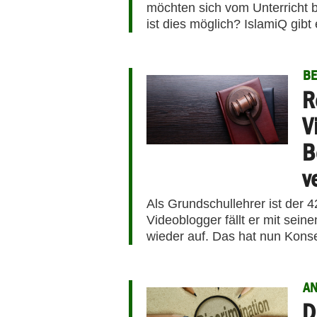
möchten sich vom Unterricht 
ist dies möglich? IslamiQ gibt
BE
R
V
B
v
Als Grundschullehrer ist der 
Videoblogger fällt er mit sei
wieder auf. Das hat nun Kon
AN
D