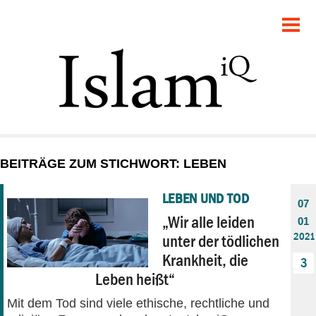
POLITIK
GESELLSCHAFT
STARTSEITE
FEUILLETON
BEITRÄGE ZUM STICHWORT: LEBEN
RECHT
LEBEN UND TOD
07
DEBATTE
„Wir alle leiden
01
2021
unter der tödlichen
PANORAMA
Krankheit, die
3
Leben heißt“
Mit dem Tod sind viele ethische, rechtliche und