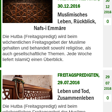
30
30.12.2016
12
2016
Muslimisches
Leben, Rückblick,
0
Nafs-i Emmâre
Die Hutba (Freitagspredigt) wird beim
wöchentlichen Freitagsgebet der Muslime
gehalten und behandelt sowohl religiöse, als
auch gesellschaftliche Themen. Jede Woche
liefert IslamiQ einen Überblick.
FREITAGSPREDIGTEN,
29
29.07.2016
07
2016
Leben und Tod,
Zusammenleben
0
Die Hutba (Freitagspredigt) wird beim
wöchentlichen Freitagsgebet der Muslime