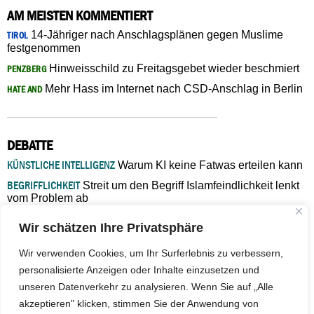
AM MEISTEN KOMMENTIERT
14-Jähriger nach Anschlagsplänen gegen Muslime
TIROL
festgenommen
Hinweisschild zu Freitagsgebet wieder beschmiert
PENZBERG
Mehr Hass im Internet nach CSD-Anschlag in Berlin
HATE AND
DEBATTE
KÜNSTLICHE INTELLIGENZ
Warum KI keine Fatwas erteilen kann
BEGRIFFLICHKEIT
Streit um den Begriff Islamfeindlichkeit lenkt
vom Problem ab
MARŠ MIRA
„In Bosnien endet der Weg, doch die
Wir schätzen Ihre Privatsphäre
Verantwortung bleibt“
ISLAMISCHE FAKULTÄT IN MÜNSTER
Eine kritische Schwelle für
Wir verwenden Cookies, um Ihr Surferlebnis zu verbessern,
die deutsche Religionspolitik
personalisierte Anzeigen oder Inhalte einzusetzen und
GASTBEITRAG
Warum die muslimische Welt eine neue
unseren Datenverkehr zu analysieren. Wenn Sie auf „Alle
Soziologie braucht
akzeptieren" klicken, stimmen Sie der Anwendung von