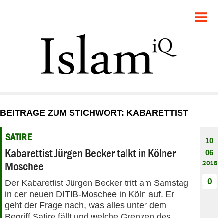
POLITIK
GESELLSCHAFT
STARTSEITE
FEUILLETON
BEITRÄGE ZUM STICHWORT: KABARETTIST
RECHT
SATIRE
10
DEBATTE
Kabarettist Jürgen Becker talkt in Kölner
06
2015
Moschee
PANORAMA
0
Der Kabarettist Jürgen Becker tritt am Samstag
in der neuen DITIB-Moschee in Köln auf. Er
geht der Frage nach, was alles unter dem
Begriff Satire fällt und welche Grenzen des