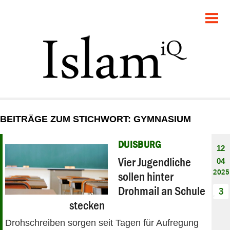
POLITIK
GESELLSCHAFT
STARTSEITE
FEUILLETON
BEITRÄGE ZUM STICHWORT: GYMNASIUM
RECHT
DUISBURG
12
DEBATTE
Vier Jugendliche
04
2025
sollen hinter
PANORAMA
Drohmail an Schule
3
stecken
Drohschreiben sorgen seit Tagen für Aufregung