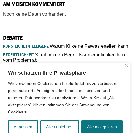
AM MEISTEN KOMMENTIERT
Noch keine Daten vorhanden.
DEBATTE
KÜNSTLICHE INTELLIGENZ
Warum KI keine Fatwas erteilen kann
BEGRIFFLICHKEIT
Streit um den Begriff Islamfeindlichkeit lenkt
vom Problem ab
MARŠ MIRA
„In Bosnien endet der Weg, doch die
Wir schätzen Ihre Privatsphäre
Verantwortung bleibt“
ISLAMISCHE FAKULTÄT IN MÜNSTER
Eine kritische Schwelle für
Wir verwenden Cookies, um Ihr Surferlebnis zu verbessern,
die deutsche Religionspolitik
personalisierte Anzeigen oder Inhalte einzusetzen und
GASTBEITRAG
Warum die muslimische Welt eine neue
unseren Datenverkehr zu analysieren. Wenn Sie auf „Alle
Soziologie braucht
akzeptieren" klicken, stimmen Sie der Anwendung von
Cookies zu.
© 2026 - IslamiQ. Alle Rechte vorbehalten.
Anpassen
Alles ablehnen
Alle akzeptieren
Kontakt
|
Impressum
|
Barrierefreiheit
|
Jobs
|
Netiquette
|
Mediadaten
|
Datenschutz