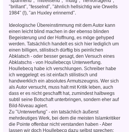
"spannend", "mitreißend", "mutig", "hervorragend", 
"brillant", "fesselnd", "ähnlich hellsichtig wie Orwells 
1984" (!), "an Huxley erinnernd". 

Ideologische Übereinstimmung mit dem Autor kann 
einen leicht blind machen in der ebenso blinden 
Begeisterung und der Hoffnung, es möge gehyped 
werden. Tatsächlich handelt es sich hier lediglich um 
einen billigen, stilistisch dürftig bis peinlichen 
Abklatsch - oder besser gesagt, den Versuch eines 
Abklatschs - von Houllebecqs Unterwerfung. 
Houllebecq habe ich verschlungen. Schreiber habe 
ich weggelegt: es ist einfach stilistisch und 
handwerklich ein absolutes Armutszeugnis. Wer sich 
als Autor versucht, muss halt mit Kritik leben, auch 
dass er es nicht geschafft hat, zumindest halbwegs 
subtil seine Botschaft unterbringen, sondern eher auf 
Bild-Niveau agiert. 

Zu "Unterwerfung" - ein tatsächlich äußerst 
mehrdeutiges Werk, bei dem die meisten Islamkritiker 
die Pointe offenbar nicht verstanden haben - Aber 
lassen wir doch Houllebecq dazu selbst sprechen:
