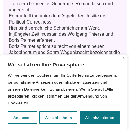
Trotzdem beurteilt er Schreibers Roman falsch und 
ungerecht.

Er beurteilt ihn unter dem Aspekt der Unsitte der 
Political Correctness.

Hier sind sprachliche Scharfrichter am Werk.

In jüngster Zeit mussten das Wolfgang Thierse und 
Boris Palmer erfahren.

Boris Palmer spricht zu recht von einem neuen 
Jakobinertum und Sahra Wagenknecht bezeichnet die 
Sprachpolizei als selbstgerechte Moralisten.

Wir schätzen Ihre Privatsphäre
Schreiber arbeitet mit Stereotypen?? 

Wir verwenden Cookies, um Ihr Surferlebnis zu verbessern,
Na und.

personalisierte Anzeigen oder Inhalte einzusetzen und
Überspitzung und Zuspitzung und Polemik sind 
gängige und legitime Mittel der Literatur.

unseren Datenverkehr zu analysieren. Wenn Sie auf „Alle
akzeptieren" klicken, stimmen Sie der Anwendung von
Drehen wir die Zeit um sagen wir mal 40 Jahre zurück.

Cookies zu.
Damals wäre die Kandidatin wahrscheinlich eine 
Kommunistin gewesen und die Staatssekretärin ein 
Anpassen
Alles ablehnen
Alle akzeptieren
Mitglied der Friedensbewegung, von der DDR 
unterwandert.
