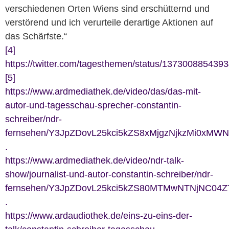
verschiedenen Orten Wiens sind erschütternd und
verstörend und ich verurteile derartige Aktionen auf
das Schärfste.“
[4]
https://twitter.com/tagesthemen/status/137300885439
[5]
https://www.ardmediathek.de/video/das/das-mit-
autor-und-tagesschau-sprecher-constantin-
schreiber/ndr-
fernsehen/Y3JpZDovL25kci5kZS8xMjgzNjkzMi0xMW
.
https://www.ardmediathek.de/video/ndr-talk-
show/journalist-und-autor-constantin-schreiber/ndr-
fernsehen/Y3JpZDovL25kci5kZS80MTMwNTNjNC
.
https://www.ardaudiothek.de/eins-zu-eins-der-