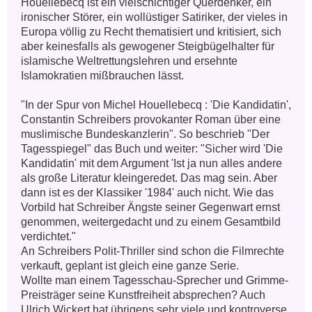
Houellebecq ist ein vielschichtiger Querdenker, ein 
ironischer Störer, ein wollüstiger Satiriker, der vieles in 
Europa völlig zu Recht thematisiert und kritisiert, sich 
aber keinesfalls als gewogener Steigbügelhalter für 
islamische Weltrettungslehren und ersehnte 
Islamokratien mißbrauchen lässt. 

"In der Spur von Michel Houellebecq : 'Die Kandidatin', 
Constantin Schreibers provokanter Roman über eine 
muslimische Bundeskanzlerin". So beschrieb "Der 
Tagesspiegel" das Buch und weiter: "Sicher wird 'Die 
Kandidatin' mit dem Argument 'Ist ja nun alles andere 
als große Literatur kleingeredet. Das mag sein. Aber 
dann ist es der Klassiker '1984' auch nicht. Wie das 
Vorbild hat Schreiber Ängste seiner Gegenwart ernst 
genommen, weitergedacht und zu einem Gesamtbild 
verdichtet." 

An Schreibers Polit-Thriller sind schon die Filmrechte 
verkauft, geplant ist gleich eine ganze Serie.  

Wollte man einem Tagesschau-Sprecher und Grimme-
Preisträger seine Kunstfreiheit absprechen? Auch 
Ulrich Wickert hat übrigens sehr viele und kontroverse 