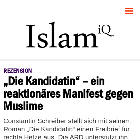
STARTSEITE
POLITIK
FEUILLETON
GESELLSCHAFT
REZENSION
„Die Kandidatin“ – ein
PANORAMA
reaktionäres Manifest gegen
RECHT
Muslime
DEBATTE
Constantin Schreiber stellt sich mit seinem
Roman „Die Kandidatin“ einen Freibrief für
rechte Hetze aus. Die ARD unterstützt ihn.