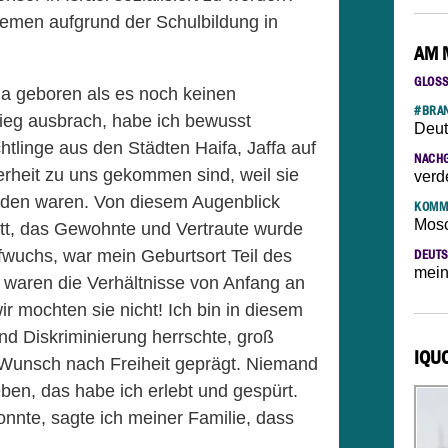
blemen aufgrund der Schulbildung in
AM 
GLOS
ina geboren als es noch keinen
#BRAN
Krieg ausbrach, habe ich bewusst
Deut
chtlinge aus den Städten Haifa, Jaffa auf
NACH
rheit zu uns gekommen sind, weil sie
verd
rden waren. Von diesem Augenblick
KOMM
Mosc
att, das Gewohnte und Vertraute wurde
ufwuchs, war mein Geburtsort Teil des
DEUTS
mein
 waren die Verhältnisse von Anfang an
ir mochten sie nicht! Ich bin in diesem
nd Diskriminierung herrschte, groß
IQU
Wunsch nach Freiheit geprägt. Niemand
ben, das habe ich erlebt und gespürt.
onnte, sagte ich meiner Familie, dass