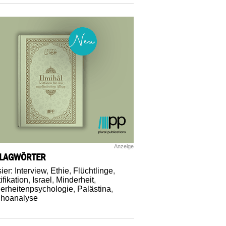
Anzeige
LAGWÖRTER
ier: Interview
,
Ethie
,
Flüchtlinge
,
ifikation
,
Israel
,
Minderheit
,
erheitenpsychologie
,
Palästina
,
hoanalyse