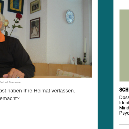
 Gehad Mazarweh
SCH
bst haben Ihre Heimat verlassen.
Doss
gemacht?
Ident
Mind
Psyc