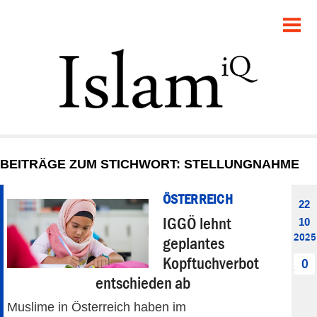
POLITIK
GESELLSCHAFT
STARTSEITE
FEUILLETON
BEITRÄGE ZUM STICHWORT: STELLUNGNAHME
RECHT
ÖSTERREICH
22
DEBATTE
IGGÖ lehnt
10
2025
geplantes
PANORAMA
Kopftuchverbot
0
entschieden ab
Muslime in Österreich haben im