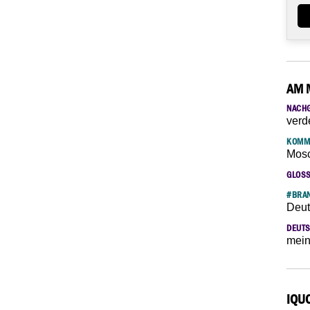
AM 
NACH
verd
KOMM
Mosc
GLOS
#BRAN
Deut
DEUTS
mein
IQU