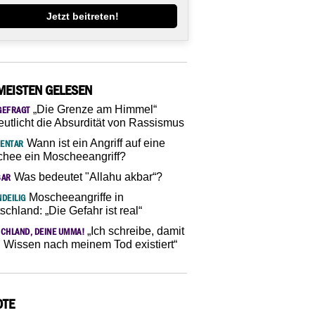
Jetzt beitreten!
MEISTEN GELESEN
„Die Grenze am Himmel“
GEFRAGT
eutlicht die Absurdität von Rassismus
Wann ist ein Angriff auf eine
ENTAR
hee ein Moscheeangriff?
Was bedeutet "Allahu akbar“?
SAR
Moscheeangriffe in
DEILIG
schland: „Die Gefahr ist real“
„Ich schreibe, damit
CHLAND, DEINE UMMA!
 Wissen nach meinem Tod existiert“
OTE