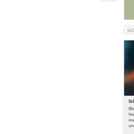
Is
Bl
Na
in
un