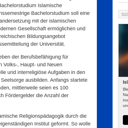
Bachelorstudium Islamische
hssemestrige Bachelorstudium soll eine
nandersetzung mit der islamischen
modernen Gesellschaft ermöglichen und
rreichischen Bildungsangebot
ssemitteilung der Universität.
eben der Berufsbefähigung für
an Volks-, Haupt- und Neuen
elle und interreligiöse Aufgaben in den
Seelsorge ausbilden. Anfangs startete
Is
den, mittlerweile seien es 100
Bl
Na
h Fördergelder die Anzahl der
in
un
amische Religionspädagogik durch die
genständigen Institut geformt. So wolle