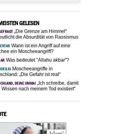
MEISTEN GELESEN
„Die Grenze am Himmel“
GEFRAGT
eutlicht die Absurdität von Rassismus
Wann ist ein Angriff auf eine
ENTAR
hee ein Moscheeangriff?
Was bedeutet "Allahu akbar“?
SAR
Moscheeangriffe in
DEILIG
schland: „Die Gefahr ist real“
„Ich schreibe, damit
CHLAND, DEINE UMMA!
 Wissen nach meinem Tod existiert“
OTE