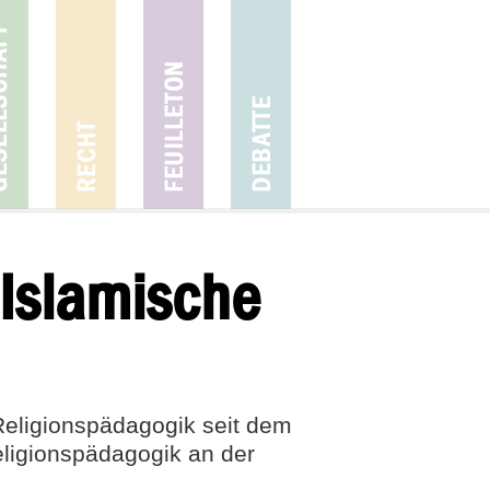
r Isla­mische
Religionspädagogik seit dem
eligionspädagogik an der