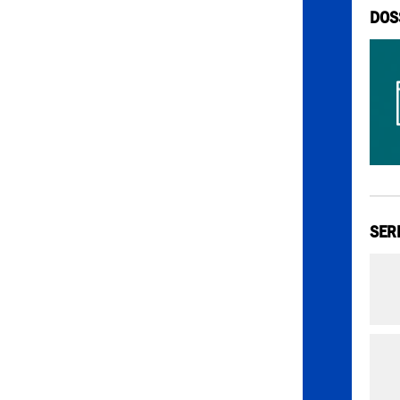
DOS
SER