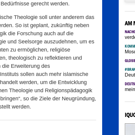
 Bedürfnisse gerecht werden.
mische Theologie soll unter anderem das
AM 
den. So ist geplant, zukünftig neben
NACH
gik die Forschung auch auf die
verd
ogie und Seelsorge auszudehnen, um es
KOMM
ten zu ermöglichen, religiöse
Mosc
 theologisch zu reflektieren und
GLOS
 die Erweiterung des
#BRAN
nstituts sollen auch mehr islamische
Deut
behandelt werden, um die Entwicklung
DEUTS
mein
hen Theologie und Religionspädagogik
bringen“, so die Ziele der Neugründung,
stellt werden.
IQU