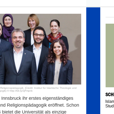
Religionspädagogik. (Credit: Institut für Islamische Theologie und
gik) © http://bit.ly/2jFmpnk
SCH
 Innsbruck ihr erstes eigenständiges
Isla
 und Religionspädagogik eröffnet. Schon
Stud
ietet die Universität als einzige