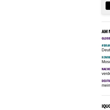
AM 
GLOS
#BRAN
Deut
KOMM
Mosc
NACH
verd
DEUTS
mein
IQU