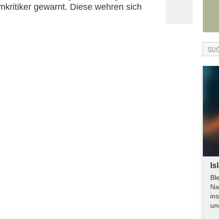
mkritiker gewarnt. Diese wehren sich
Is
Bl
Na
in
un