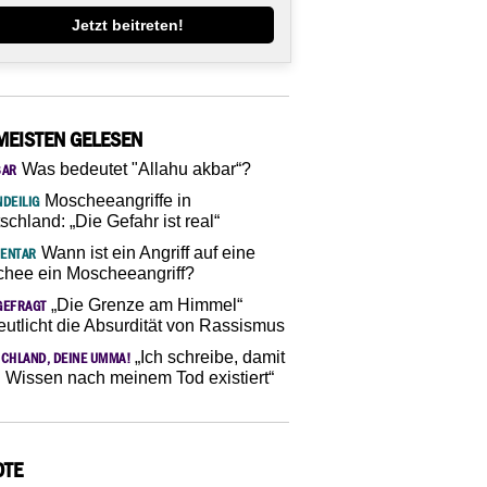
Jetzt beitreten!
MEISTEN GELESEN
Was bedeutet "Allahu akbar“?
SAR
Moscheeangriffe in
DEILIG
schland: „Die Gefahr ist real“
Wann ist ein Angriff auf eine
ENTAR
hee ein Moscheeangriff?
„Die Grenze am Himmel“
GEFRAGT
eutlicht die Absurdität von Rassismus
„Ich schreibe, damit
CHLAND, DEINE UMMA!
 Wissen nach meinem Tod existiert“
OTE