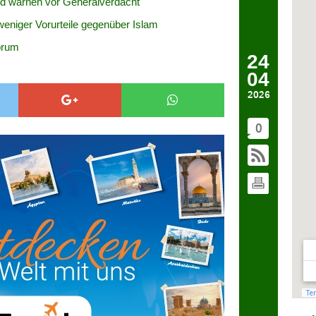
nd warnen vor Generalverdacht
weniger Vorurteile gegenüber Islam
orum
24
04
2026
0