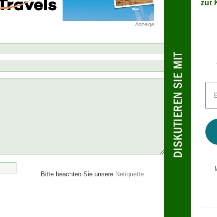
zur K
Anzeige
E-
Mai
Adr
*
Bitte beachten Sie unsere
Netiquette