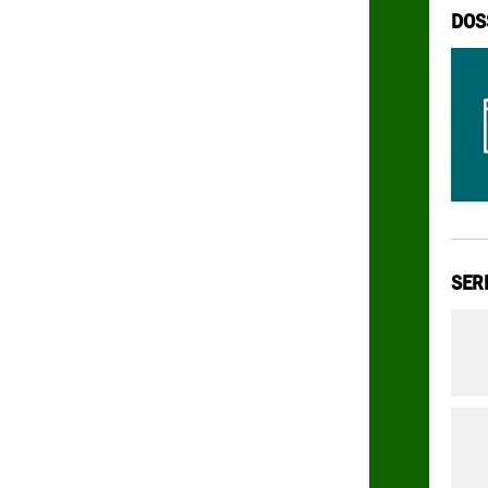
DOS
SER