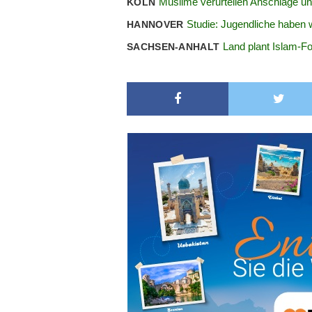
Muslime verurteilen Anschläge u
KÖLN
Studie: Jugendliche haben 
HANNOVER
Land plant Islam-F
SACHSEN-ANHALT