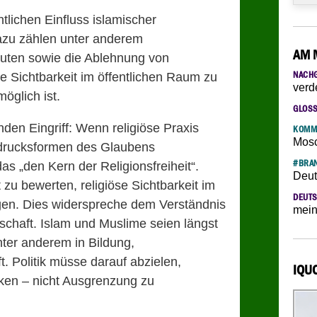
ntlichen Einfluss islamischer
azu zählen unter anderem
AM 
ten sowie die Ablehnung von
NACH
öse Sichtbarkeit im öffentlichen Raum zu
verd
möglich ist.
GLOS
den Eingriff: Wenn religiöse Praxis
KOMM
Mosc
sdrucksformen des Glaubens
#BRAN
as „den Kern der Religionsfreiheit“.
Deut
 zu bewerten, religiöse Sichtbarkeit im
DEUTS
gen. Dies widerspreche dem Verständnis
mein
lschaft. Islam und Muslime seien längst
nter anderem in Bildung,
 Politik müsse darauf abzielen,
IQU
ärken – nicht Ausgrenzung zu